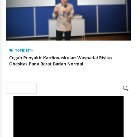
TOPIK KITA
Cegah Penyakit Kardiovaskular: Waspadai Risiko
Obesitas Pada Berat Badan Normal
Search
Search form